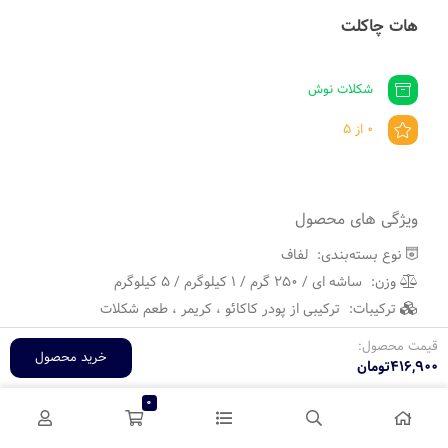
هات چاکلت
شکلات نوش
0 از 5
ویژگی های محصول
نوع بسته‌بندی:
لفاف
وزن:
ساشه ای / ۲۵۰ گرم / 1 کیلوگرم / ۵ کیلوگرم
ترکیبات:
ترکیبی از پودر کاکائو ، کریمر ، طعم شکلات
قیمت محصول:
...
دیدن همه
خرید محصول
۴۱۶,۹۰۰
تومان
آیا از قیمت های ما رضایت دارید؟
بله
خیر
0